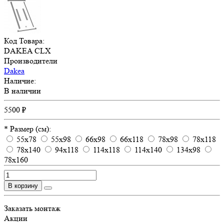
Код Товара:
DAKEA CLX
Производители
Dakea
Наличие:
В наличии
5500 ₽
* Размер (см):
55x78
55x98
66x98
66x118
78x98
78x118
78x140
94x118
114x118
114x140
134x98
78x160
В корзину
Заказать монтаж
Акции