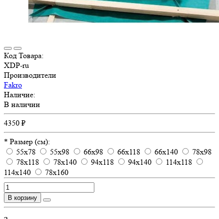
Код Товара:
XDP-ru
Производители
Fakro
Наличие:
В наличии
4350 ₽
* Размер (см):
55x78
55x98
66x98
66x118
66x140
78x98
78x118
78x140
94x118
94x140
114x118
114x140
78x160
В корзину